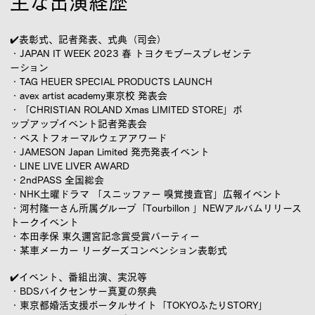
主な出演経歴
✔️
表彰式、記者発表、式典（司会）
・JAPAN IT WEEK 2023 春 トヨクモブースプレゼンテ
ーション
・TAG HEUER SPECIAL PRODUCTS LAUNCH
・avex artist academy東京校 発表会
・「CHRISTIAN ROLAND Xmas LIMITED STORE」ポ
ップアップイベント記者発表会
・ベストフォーマルウェアアワード
・JAMESON Japan Limited 発売発表イベント
・LINE LIVE LIVER AWARD
・2ndPASS 全国総会
・NHK土曜ドラマ 「スニッファー 嗅覚捜査官」広報イベント
・河村隆一さん所属グループ「Tourbillon 」NEWアルバムリリース
トークイベント
・本田孝保 東久邇宮記念賞受賞パーティー
・某車メーカー リーダーズコンベンション表彰式
✔️
イベント、番組出演、実況等
・BDSバイクセンサー真夏の祭典
・東京都婚活支援ポータルサイト「TOKYOふたりSTORY」