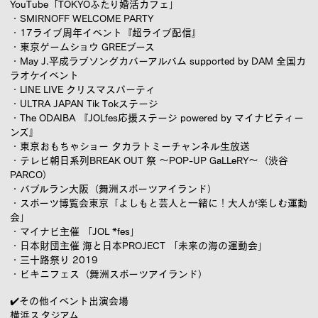
YouTube「TOKYOふたり婚活カフェ」
・SMIRNOFF WELCOME PARTY
・17ライブ周年イベント『超ライブ配信』
・東京ゲームショウ GREEブース
・May J.平成ラブソングカバーアルバム supported by DAM 全国カ
ラオケイベント
・LINE LIVE クリスマスパーティ
・ULTRA JAPAN Tik Tokステージ
・The ODAIBA 『JOLfes応援ステージ powered by マイナビティー
ンズ』
・東京おもちゃショー タカラトミーチャンネル生放送
・テレビ朝日系列BREAK OUT 祭 〜POP-UP GaLLeRY〜（渋谷
PARCO）
・バブルラン大阪（舞洲スポーツアイランド）
・スポーツ博覧会東京「よしもと芸人と一緒に！大人が楽しむ運動
会」
・マイナビ主催 「JOL *fes」
・日本財団主催 海と日本PROJECT 「未来の海の運動会」
・三十路祭り 2019
・ビキニフェス（舞洲スポーツアイランド）
✔️
その他イベント出演会場
横浜スタジアム