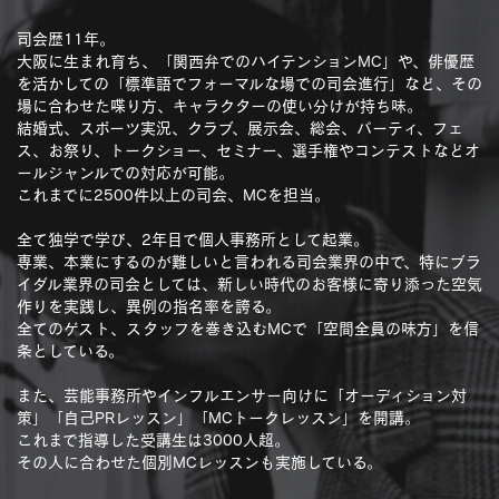
司会歴11年。
大阪に生まれ育ち、「関西弁でのハイテンションMC」や、俳優歴
を活かしての「標準語でフォーマルな場での司会進行」など、その
場に合わせた喋り方、キャラクターの使い分けが持ち味。
結婚式、スポーツ実況、クラブ、展示会、総会、パーティ、フェ
ス、お祭り、トークショー、セミナー、選手権やコンテストなどオ
ールジャンルでの対応が可能。
これまでに2500件以上の司会、MCを担当。
全て独学で学び、2年目で個人事務所として起業。
専業、本業にするのが難しいと言われる司会業界の中で、特にブラ
イダル業界の司会としては、新しい時代のお客様に寄り添った空気
作りを実践し、異例の指名率を誇る。
全てのゲスト、スタッフを巻き込むMCで「空間全員の味方」を信
条としている。
また、芸能事務所やインフルエンサー向けに「オーディション対
策」「自己PRレッスン」「MCトークレッスン」を開講。
これまで指導した受講生は3000人超。
その人に合わせた個別MCレッスンも実施している。